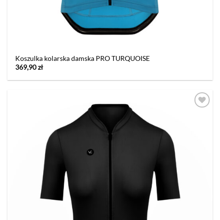
Koszulka kolarska damska PRO TURQUOISE
369,90
zł
Dodaj
do listy
życzeń