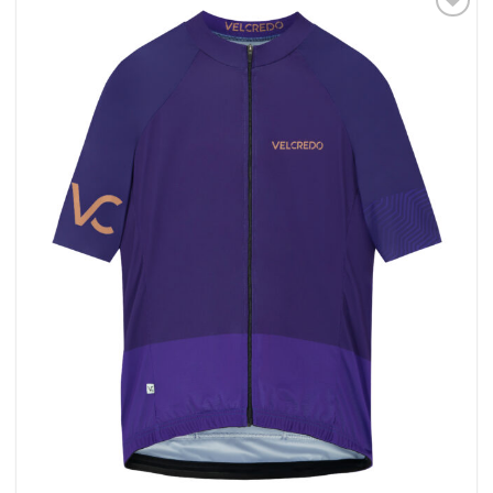
Dodaj
do listy
życzeń