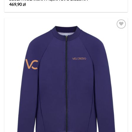
469,90
zł
Dodaj
do listy
życzeń