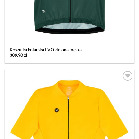
Koszulka kolarska EVO zielona męska
389,90
zł
Dodaj
do listy
życzeń