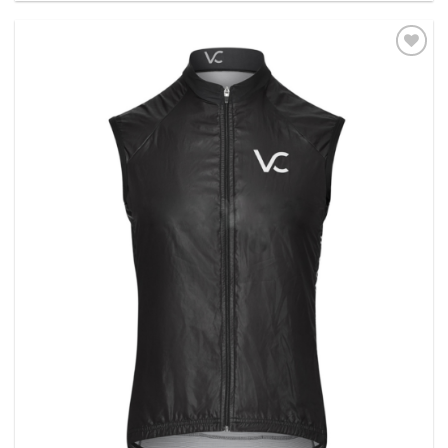
Dodaj
do listy
życzeń