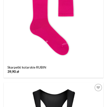
Skarpetki kolarskie RUBIN
39,90
zł
Dodaj
do listy
życzeń