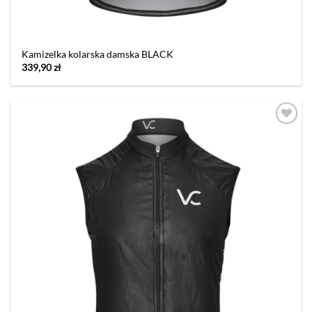
Kamizelka kolarska damska BLACK
339,90
zł
Dodaj
do listy
życzeń