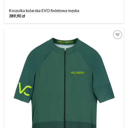
Koszulka kolarska EVO fioletowa męska
389,90
zł
Dodaj
do listy
życzeń