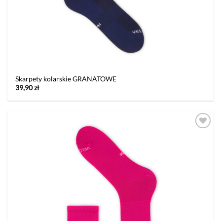
Skarpety kolarskie GRANATOWE
39,90
zł
Dodaj
do listy
życzeń