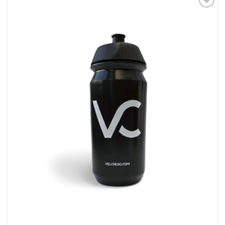
Dodaj
do listy
życzeń