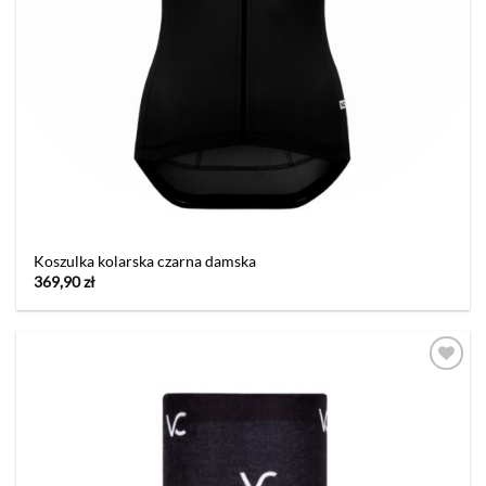
Koszulka kolarska czarna damska
369,90
zł
Dodaj
do listy
życzeń