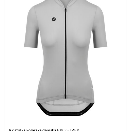
do listy
życzeń
Koszulka kolarska damska PRO SILVER