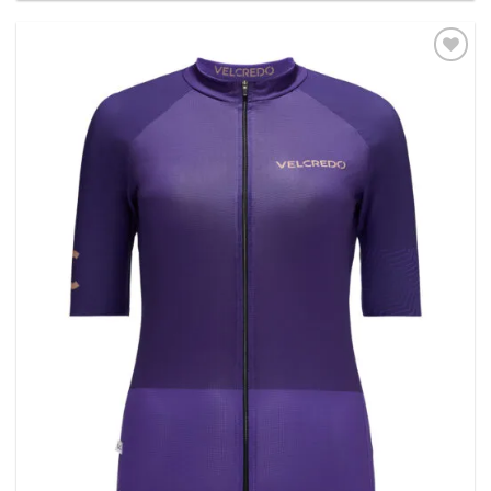
Dodaj
do listy
życzeń