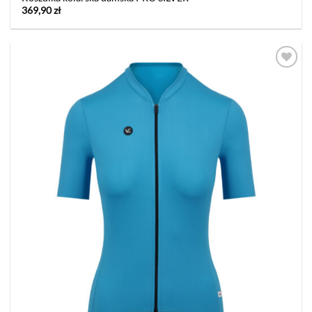
369,90
zł
Dodaj
do listy
życzeń